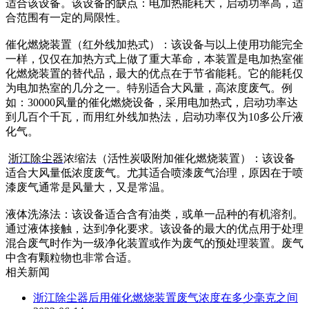
适合该设备。该设备的缺点：电加热能耗大，启动功率高，适
合范围有一定的局限性。
催化燃烧装置（红外线加热式）：该设备与以上使用功能完全
一样，仅仅在加热方式上做了重大革命，本装置是电加热室催
化燃烧装置的替代品，最大的优点在于节省能耗。它的能耗仅
为电加热室的几分之一。特别适合大风量，高浓度废气。例
如：30000风量的催化燃烧设备，采用电加热式，启动功率达
到几百个千瓦，而用红外线加热法，启动功率仅为10多公斤液
化气。
浙江除尘器
浓缩法（活性炭吸附加催化燃烧装置）：该设备
适合大风量低浓度废气。尤其适合喷漆废气治理，原因在于喷
漆废气通常是风量大，又是常温。
液体洗涤法：该设备适合含有油类，或单一品种的有机溶剂。
通过液体接触，达到净化要求。该设备的最大的优点用于处理
混合废气时作为一级净化装置或作为废气的预处理装置。废气
中含有颗粒物也非常合适
。
相关新闻
浙江除尘器后用催化燃烧装置废气浓度在多少毫克之间