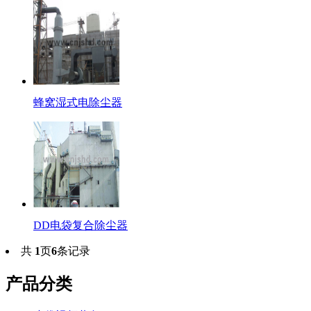
蜂窝湿式电除尘器
DD电袋复合除尘器
共
1
页
6
条记录
产品分类