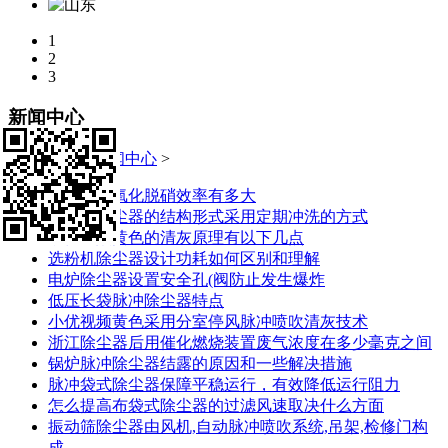
1
2
3
新闻中心
当前位置:
>
新闻中心
>
低温湿法氧化脱硝效率有多大
湿式电除尘器的结构形式采用定期冲洗的方式
小优视频黄色的清灰原理有以下几点
选粉机除尘器设计功耗如何区别和理解
电炉除尘器设置安全孔(阀防止发生爆炸
低压长袋脉冲除尘器特点
小优视频黄色采用分室停风脉冲喷吹清灰技术
浙江除尘器后用催化燃烧装置废气浓度在多少毫克之间
锅炉脉冲除尘器结露的原因和一些解决措施
脉冲袋式除尘器保障平稳运行，有效降低运行阻力
怎么提高布袋式除尘器的过滤风速取决什么方面
振动筛除尘器由风机,自动脉冲喷吹系统,吊架,检修门构
成