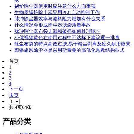
锅炉除尘器使用时应注意什么方面事项
生物质锅炉除尘器采用PLC自动控制工作
脉冲除尘器效率与滤料阻力增加有什么关系
什么情况会形成除尘器滤袋质量事故
脉冲除尘器布袋走漏和破损如何处理呢？
小优视频黄色在使用过程中不达标下建议逐一排查
除尘布袋的特点高效过滤,易于粉尘剥离及经久耐用效果
陶瓷旋风除尘器是采用斯泰曼的高优化系数结构型式
首页
1
2
3
4
下一页
末页
共
4
页
64
条
产品分类