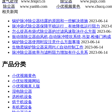
废气处理
www.feiqicl.cn
除尘器
www.jsujx.com
​
除尘器
www.yanhb.com
小优视频黄色
www.chucq.co
相关新闻
锅炉脉冲除尘器结露的原因和一些解决措施
2023-06-14
脉冲袋式除尘器保障平稳运行，有效降低运行阻力
2023-
怎么提高布袋式除尘器的过滤风速取决什么方面
2023-06-
振动筛除尘器由风机,自动脉冲喷吹系统,吊架,检修门构成
锅炉除尘器使用时应注意什么方面事项
2023-06-14
生物质锅炉除尘器采用PLC自动控制工作
2023-06-14
脉冲除尘器效率与滤料阻力增加有什么关系
2023-06-14
产品分类
小优视频黄色
小优短视频网站
小优视频真人版
湿电除尘器
选粉机设备
烘干机设备
有机肥设备