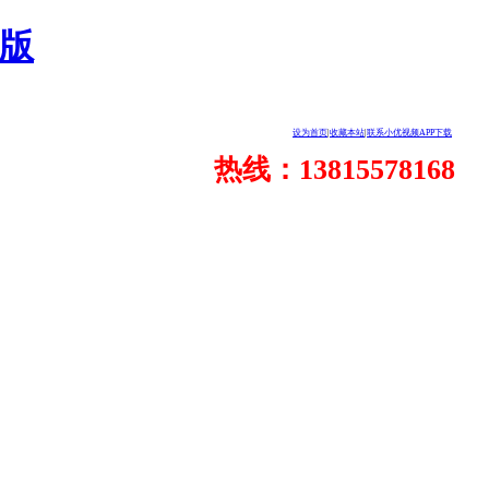
人版
设为首页
|
收藏本站
|
联系小优视频APP下载
热线：13815578168