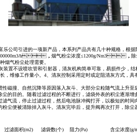
乐公司引进的一项新产品，本系列产品共有几十种规格，根据除尘器大小分
00～300000m3/h，烟气粉尘浓度≤1200g/Nm3
各种烟气粉尘处理需要。
、清灰装置不设喷吹管和引射器，清灰机构简单可靠，易损件少，结
命长，维修工作量小。4、清灰控制采用定时或定阻清灰方式
、自然沉降等原因落入灰斗、大部分尘粒随气流上升至袋室
达到除尘的目的。随着过滤过程的不断进行，滤袋外表的积尘逐渐增多
过滤气流，停止过滤过程，然后电池脉冲阀打开，以极短的
滤袋外表的粉尘便被清除掉入灰斗。清灰完毕后，提升阀再次打开
过滤面积(m2)
滤袋数(个)
阻力(Pa)
含尘浓度(g/m