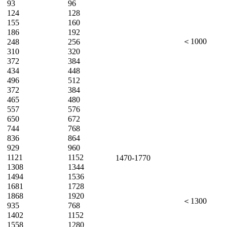
93
96
124
128
155
160
186
192
＜1000
248
256
310
320
372
384
434
448
496
512
372
384
465
480
557
576
650
672
744
768
836
864
929
960
1121
1152
1470-1770
1308
1344
1494
1536
1681
1728
1868
1920
＜1300
935
768
1402
1152
1558
1280