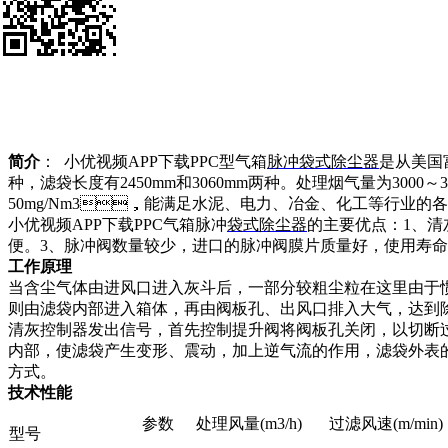
简介
： 小优视频APP下载PPC型气箱
脉冲袋式除尘器
是从美国富
种，滤袋长度有2450mm和3060mm两种。处理烟气量为30
50mg/Nm3，能满足水泥、电力、冶金、化工等行业的
小优视频APP下载PPC气箱脉冲
袋式除尘器
的主要优点：1
便。3、脉冲阀数量较少，进口的脉冲阀膜片质量好，使用寿
工作原理
当含尘气体由进风口进入灰斗后，一部分较粗尘粒在这里由于惯性磁撞
则由滤袋内部进入箱体，再由阀板孔、出风口排入大气，
清灰控制器发出信号，首先控制提升阀将阀板孔关闭，以切断
内部，使滤袋产生变形、震动，加上逆气流的作用，
方式。
技术性能
参数
处理风量(m3/h)
过滤风速(m/min)
型号