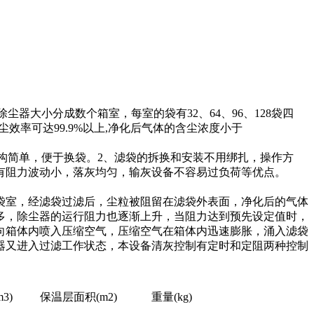
成数个箱室，每室的袋有32、64、96、128袋四
，除尘效率可达99.9%以上,净化后气体的含尘浓度小于
构简单，便于换袋。2、滤袋的拆换和安装不用绑扎，操作方
，具有阻力波动小，落灰均匀，输灰设备不容易过负荷等优点。
，经滤袋过滤后，尘粒被阻留在滤袋外表面，净化后的气体
，除尘器的运行阻力也逐渐上升，当阻力达到预先设定值时，
时间向箱体内喷入压缩空气，压缩空气在箱体内迅速膨胀，涌入滤袋
，除尘器又进入过滤工作状态，本设备清灰控制有定时和定阻两种控制
3)
保温层面积(m2)
重量(kg)