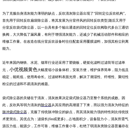
为了克服自身清灰能力薄弱的缺点，反吹清灰除尘器出现了“回转定位反吹机构”。
首先用于回转反吹扁袋除尘器，将其发展为分室停风的回转反吹类型;随后又用于
分室反吹袋式除尘器，以一台具有多个输出通道的回转定位反吹阀取代多台三通切
换阀，大大降低了漏风量，有利于增强清灰能力，还减少了机械活动部件和相应的
维修工作量。在改造在线分室反吹设备时往往配套采用覆膜滤料，加强其粉尘剥离
能力。
近年来国内钢铁、水泥、烟草行业还采用了塑烧板，硬挺化滤料过滤筒等过滤单
小优视频黄色
元，
大幅度缩小设备体积，安装方便，维护保养简单，阻力低且
稳定，能耗低，使用寿命长。过滤材料表面光滑，解决了潮湿性、纤维性、聚结性
粉尘的过滤和不易清灰的难题。
袋式除尘器的关键在于清灰，清灰效果决定袋式除尘器乃至整个系统的成败。因
此，反吹风等
弱力清灰的
除尘器
从其应用的高潮退了下来，而以强力清灰为特征的
脉冲袋式除尘器
，克服了传统脉冲除尘的缺点，而其清灰能力强的特性则比传统技
术更突出。其优点为：滤袋长(6m或更
多)，占地面积少，设备阻力小，清灰所需气
源压力低，能源少，工作可靠，维修工作量小等，杜绝了弱清灰类除尘器普遍存在