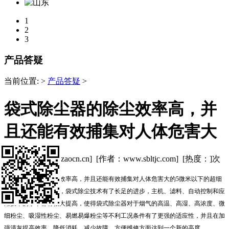
1
2
3
产品答疑
当前位置:
>
产品答疑
>
袋式除尘器的除尘效率高，并
且还能有效捕集对人体危害大
[来源：www.zhizaocn.cn] [作者：www.sbltjc.com] [热度：
]次
袋式除尘器
的除尘效率高，并且还能有效捕集对人体危害大的5微米以下的超细
的微小颗粒。近年来，袋式除尘技术有了长足的进步，主机、滤料、自动控制和应
用技术的水平都有很大提高，使得袋式除尘器对于烟气的高温、高湿、高浓度、微
细粉尘、吸湿性粉尘、易燃易爆粉尘等不利工况条件有了更强的适应性，并且在加
强清灰提高效率、降低消耗、减少故障、方便维修方面达到一个新的高度。